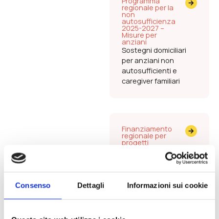
Programma
regionale per la
non
autosufficienza
2025-2027 –
Misure per
anziani
Sostegni domiciliari
per anziani non
autosufficienti e
caregiver familiari
Finanziamento
regionale per
progetti
territoriali
promossi dagli
ETS lombardi
Avviso per la
realizzazione di
Consenso
Dettagli
Informazioni sui cookie
progetti per lo
svolgimento di attività
di interesse generale