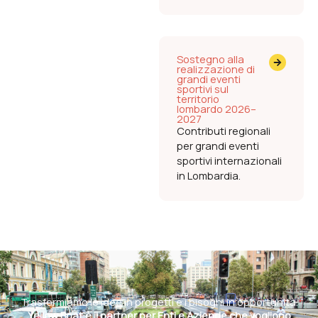
Sostegno alla
realizzazione di
grandi eventi
sportivi sul
territorio
lombardo 2026–
2027
Contributi regionali
per grandi eventi
sportivi internazionali
in Lombardia.
Trasformiamo le idee in progetti e i bisogni in opportunità.
Yellow Boat è il partner per Enti e Aziende che vogliono