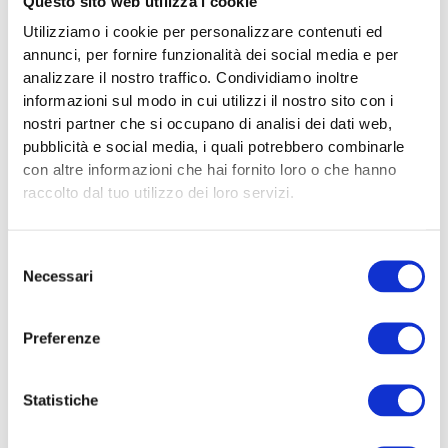
Questo sito web utilizza i cookie
da parte di
Organizzazioni di
Utilizziamo i cookie per personalizzare contenuti ed
Volontariato, […]
annunci, per fornire funzionalità dei social media e per
analizzare il nostro traffico. Condividiamo inoltre
informazioni sul modo in cui utilizzi il nostro sito con i
nostri partner che si occupano di analisi dei dati web,
Monitoraggio
pubblicità e social media, i quali potrebbero combinarle
aree vulnerabili in
con altre informazioni che hai fornito loro o che hanno
Lombardia –
Regione e
raccolto dal tuo utilizzo dei loro servizi.
Cariplo per la
sperimentazione
di soluzioni
tecnologiche
Selezione
innovative
Il bando presenta
Necessari
del
elementi di interesse
consenso
per partenariati che
operano nelle aree
Preferenze
interne e nei contesti
montani, soprattutto
Statistiche
in presenza di
progettualità che
integrano