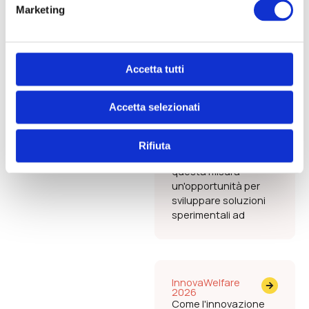
Marketing
sensoristica,
intelligenza artificiale,
sistemi di
monitoraggio
ambientale e
Accetta tutti
coinvolgimento delle
comunità locali.
Accetta selezionati
Comunità Montane,
enti di ricerca e
imprese innovative
Rifiuta
possono trovare in
questa misura
un'opportunità per
sviluppare soluzioni
sperimentali ad
InnovaWelfare
2026
Come l'innovazione