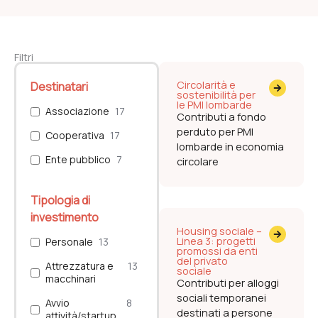
Filtri
Circolarità e
Destinatari
sostenibilità per
le PMI lombarde
Associazione
17
Contributi a fondo
perduto per PMI
Cooperativa
17
lombarde in economia
Ente pubblico
7
circolare
Tipologia di
investimento
Housing sociale –
Linea 3: progetti
Personale
13
promossi da enti
del privato
Attrezzatura e
13
sociale
macchinari
Contributi per alloggi
sociali temporanei
Avvio
8
destinati a persone
attività/startup