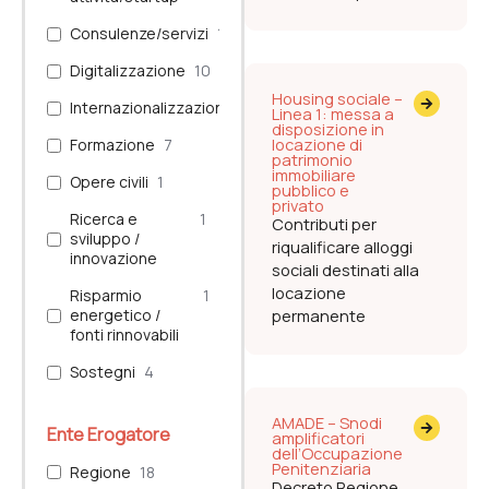
Consulenze/servizi
10
Digitalizzazione
10
Housing sociale –
Internazionalizzazione
2
Linea 1: messa a
disposizione in
locazione di
Formazione
7
patrimonio
immobiliare
Opere civili
1
pubblico e
privato
Ricerca e
1
Contributi per
sviluppo /
riqualificare alloggi
innovazione
sociali destinati alla
locazione
Risparmio
1
energetico /
permanente
fonti rinnovabili
Sostegni
4
AMADE – Snodi
Ente Erogatore
amplificatori
dell’Occupazione
Penitenziaria
Regione
18
Decreto Regione