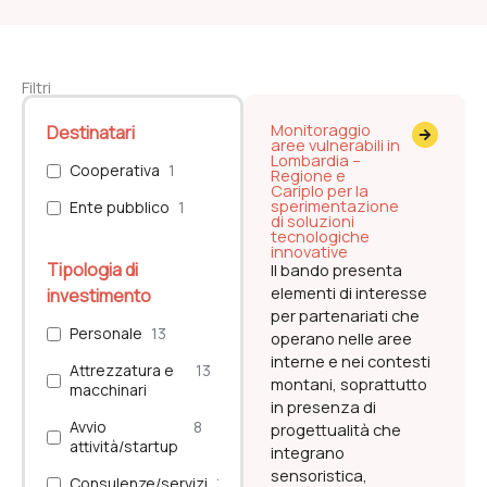
Filtri
Monitoraggio
Destinatari
aree vulnerabili in
Lombardia –
Cooperativa
1
Regione e
Cariplo per la
sperimentazione
Ente pubblico
1
di soluzioni
tecnologiche
innovative
Tipologia di
Il bando presenta
elementi di interesse
investimento
per partenariati che
Personale
13
operano nelle aree
interne e nei contesti
Attrezzatura e
13
montani, soprattutto
macchinari
in presenza di
Avvio
8
progettualità che
attività/startup
integrano
sensoristica,
Consulenze/servizi
10