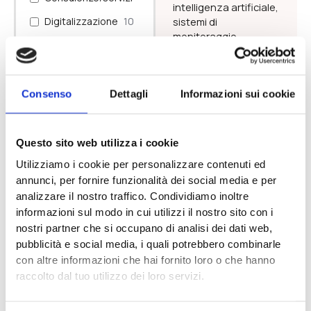
intelligenza artificiale,
Digitalizzazione
10
sistemi di
monitoraggio
Internazionalizzazione
2
ambientale e
coinvolgimento delle
Formazione
7
comunità locali.
Opere civili
1
Comunità Montane,
Consenso
Dettagli
Informazioni sui cookie
enti di ricerca e
Ricerca e
1
imprese innovative
sviluppo /
possono trovare in
innovazione
Questo sito web utilizza i cookie
questa misura
Risparmio
1
Utilizziamo i cookie per personalizzare contenuti ed
un'opportunità per
energetico /
annunci, per fornire funzionalità dei social media e per
sviluppare soluzioni
fonti rinnovabili
sperimentali ad
analizzare il nostro traffico. Condividiamo inoltre
Sostegni
4
informazioni sul modo in cui utilizzi il nostro sito con i
nostri partner che si occupano di analisi dei dati web,
pubblicità e social media, i quali potrebbero combinarle
Ente Erogatore
con altre informazioni che hai fornito loro o che hanno
Regione
1
raccolto dal tuo utilizzo dei loro servizi.