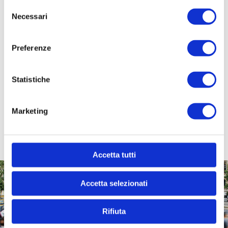
Tipologia di
Selezione
agevolazione
Necessari
del
consenso
Contributo a
1
fondo perduto
Preferenze
Stato di attivazione
Statistiche
Attivo
1
Marketing
Accetta tutti
Accetta selezionati
Trasformiamo le idee in progetti e i bisogni in opportunità.
Yellow Boat è il partner per Enti e Aziende che vogliono
Rifiuta
generare impatto sociale reale.