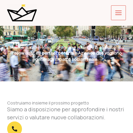
Vai
Main
al
contenuto
Menu
Trasformiamo le idee in progetti e i bisogni in opportunità.
Yellow Boat è il partner per Enti e Aziende che vogliono
generare impatto sociale reale.
Costruiamo insieme il prossimo progetto
Siamo a disposizione per approfondire i nostri
servizi o valutare nuove collaborazioni.