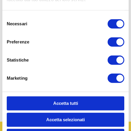
Selezione
Necessari
del
consenso
Preferenze
Acconsento al trattamento dei miei dati
personali per la finalità di profilazione e ricontatto,
come descritto nella
privacy policy
*
Statistiche
Marketing
Questo sito è protetto da reCAPTCHA e si applicano la
Privacy
Policy
e i
Termini di Servizio
di Google.
Accetta tutti
Accetta selezionati