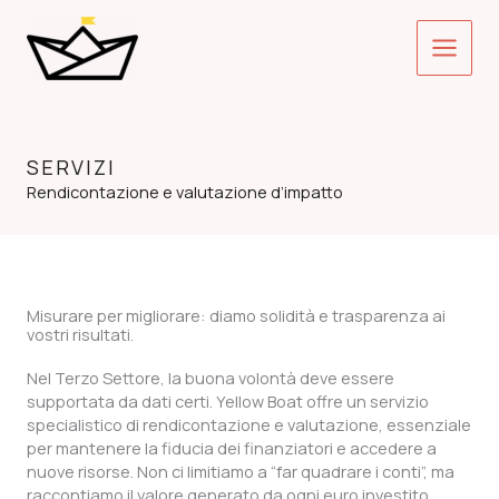
Vai
Main
al
contenuto
Menu
SERVIZI
Rendicontazione e valutazione d’impatto
Misurare per migliorare: diamo solidità e trasparenza ai
vostri risultati.
Nel Terzo Settore, la buona volontà deve essere
supportata da dati certi. Yellow Boat offre un servizio
specialistico di rendicontazione e valutazione, essenziale
per mantenere la fiducia dei finanziatori e accedere a
nuove risorse. Non ci limitiamo a “far quadrare i conti”, ma
raccontiamo il valore generato da ogni euro investito.