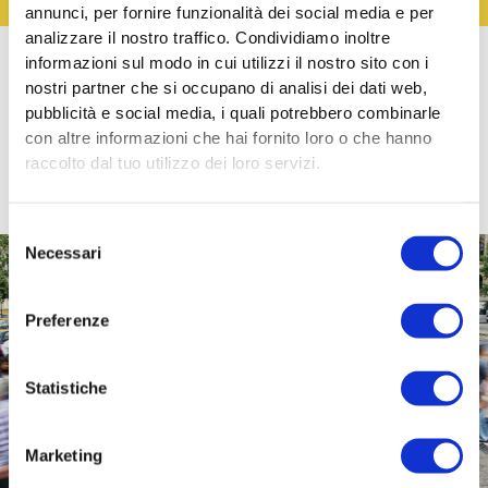
annunci, per fornire funzionalità dei social media e per
analizzare il nostro traffico. Condividiamo inoltre
informazioni sul modo in cui utilizzi il nostro sito con i
nostri partner che si occupano di analisi dei dati web,
Altri servizi
pubblicità e social media, i quali potrebbero combinarle
con altre informazioni che hai fornito loro o che hanno
raccolto dal tuo utilizzo dei loro servizi.
Selezione
Necessari
del
consenso
Trasformiamo le idee in progetti e i bisogni in opportunità.
Preferenze
Yellow Boat è il partner per Enti e Aziende che vogliono
generare impatto sociale reale.
Statistiche
Collabora con noi
Marketing