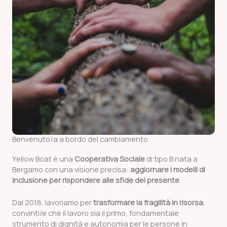
Benvenuto/a a bordo del cambiamento.
Yellow Boat è una
Cooperativa Sociale
di tipo B nata a
Bergamo con una visione precisa:
aggiornare i modelli di
inclusione per rispondere alle sfide del presente
.
Dal 2018, lavoriamo per
trasformare la fragilità in risorsa
,
convinti/e che il lavoro sia il primo, fondamentale
strumento di dignità e autonomia per le persone in