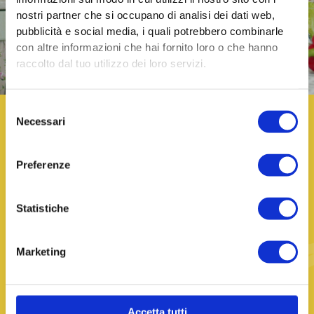
nostri partner che si occupano di analisi dei dati web,
pubblicità e social media, i quali potrebbero combinarle
Scopri Yellowboat Care
con altre informazioni che hai fornito loro o che hanno
raccolto dal tuo utilizzo dei loro servizi.
Selezione
Necessari
del
consenso
Bandi e Finanza Agevolata
Monitoriamo costantemente le opportunità di
Preferenze
finanziamento e offriamo una
selezione curata
di bandi attivi
.
Statistiche
Individua le agevolazioni dedicate alla tua
realtà e
contattaci per trasformare la tua idea
Marketing
in una candidatura vincente
.
Scopri i bandi
Accetta tutti