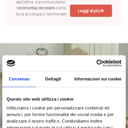
abitativa, e promuoviamo
l’
economia circolare
come
Leggi di più
leva di sviluppo territoriale.
Innovazione Digitale per il Sociale
Dalla domotica assistiva alla mobilità intelligente:
tecnologie concrete per l'autonomia e la sicurezza.
Consenso
Dettagli
Informazioni sui cookie
Siamo un laboratorio di idee dove il sociale incontra la
tecnologia e la sostenibilità. Crediamo che il “bene
comune” si costruisca intrecciando competenze diverse:
per questo formiamo all’uso delle
tecnologie intelligenti
–
Questo sito web utilizza i cookie
come la domotica assistenziale – per favorire
Utilizziamo i cookie per personalizzare contenuti ed
l’integrazione sociale e l’autonomia abitativa, e
annunci, per fornire funzionalità dei social media e per
promuoviamo l’
economia circolare
come leva di sviluppo
analizzare il nostro traffico. Condividiamo inoltre
territoriale.
informazioni sul modo in cui utilizzi il nostro sito con i