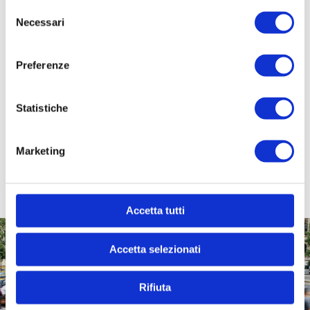
Tipologia di
Selezione
agevolazione
Necessari
del
consenso
Contributo a
1
fondo perduto
Preferenze
Stato di attivazione
Statistiche
Attivo
1
Marketing
Accetta tutti
Accetta selezionati
Trasformiamo le idee in progetti e i bisogni in opportunità.
Yellow Boat è il partner per Enti e Aziende che vogliono
Rifiuta
generare impatto sociale reale.