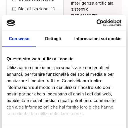
intelligenza artificiale,
Digitalizzazione
10
sistemi di
monitoraggio
Internazionalizzazione
2
ambientale e
coinvolgimento delle
Formazione
7
comunità locali.
Opere civili
1
Comunità Montane,
Consenso
Dettagli
Informazioni sui cookie
enti di ricerca e
Ricerca e
1
imprese innovative
sviluppo /
possono trovare in
innovazione
Questo sito web utilizza i cookie
questa misura
Risparmio
1
Utilizziamo i cookie per personalizzare contenuti ed
un'opportunità per
energetico /
annunci, per fornire funzionalità dei social media e per
sviluppare soluzioni
fonti rinnovabili
sperimentali ad
analizzare il nostro traffico. Condividiamo inoltre
Sostegni
4
informazioni sul modo in cui utilizzi il nostro sito con i
nostri partner che si occupano di analisi dei dati web,
pubblicità e social media, i quali potrebbero combinarle
Ente Erogatore
con altre informazioni che hai fornito loro o che hanno
Regione
1
raccolto dal tuo utilizzo dei loro servizi.