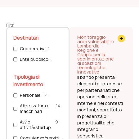
Filtri
Monitoraggio
Destinatari
aree vulnerabili in
Lombardia –
Cooperativa
1
Regione e
Cariplo per la
sperimentazione
Ente pubblico
1
di soluzioni
tecnologiche
innovative
Tipologia di
Il bando presenta
elementi di interesse
investimento
per partenariati che
Personale
14
operano nelle aree
interne e nei contesti
Attrezzatura e
14
montani, soprattutto
macchinari
in presenza di
Avvio
9
progettualità che
attività/startup
integrano
sensoristica,
Consulenze/servizi
10