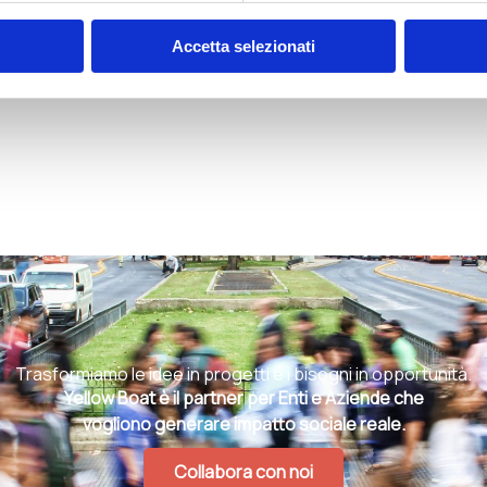
Accetta selezionati
Trasformiamo le idee in progetti e i bisogni in opportunità.
Yellow Boat è il partner per Enti e Aziende che
vogliono generare impatto sociale reale.
Collabora con noi