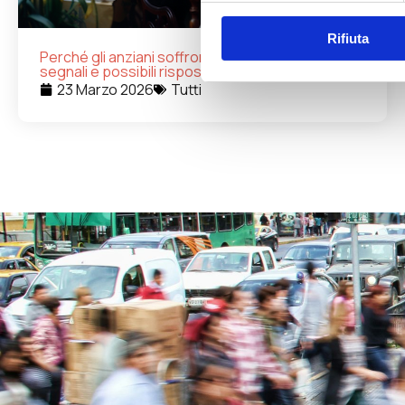
Rifiuta
Perché gli anziani soffrono di solitudine: cause,
segnali e possibili risposte
23 Marzo 2026
Tutti