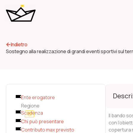
Vai
al
contenuto
Indietro
Sostegno alla realizzazione di grandi eventi sportivi sul t
Descri
Ente erogatore
Regione
Scadenza
Il bando so
Chi può presentare
con l’obiett
Contributo max previsto
copertura 