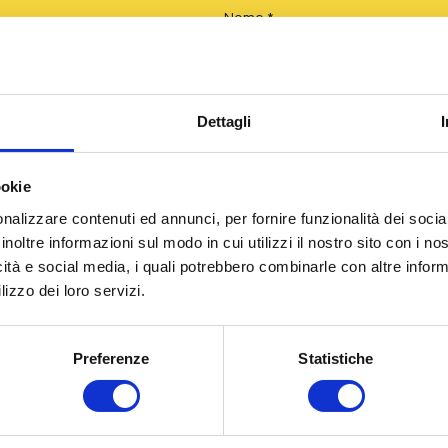
Nome *
ati.
Email *
Dettagli
ookie
Ragione sociale
nalizzare contenuti ed annunci, per fornire funzionalità dei socia
inoltre informazioni sul modo in cui utilizzi il nostro sito con i n
icità e social media, i quali potrebbero combinarle con altre inform
Il tuo messaggio *
lizzo dei loro servizi.
Preferenze
Statistiche
Acconsento al trattamento dei 