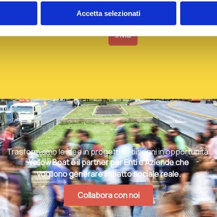
come descritto nella
privacy polic
Accetta selezionati
Trasformiamo le idee in progetti e i bisogni in opportunità.
Yellow Boat è il partner per Enti e Aziende che
vogliono generare impatto sociale reale.
Collabora con noi