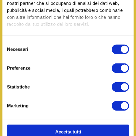
nostri partner che si occupano di analisi dei dati web,
pubblicità e social media, i quali potrebbero combinarle
Ti interessa il bando?
con altre informazioni che hai fornito loro o che hanno
Contattaci!
raccolto dal tuo utilizzo dei loro servizi.
Ti ricontatteremo con indicazioni utili e approfondimenti
mirati.
Selezione
Nome *
Necessari
del
consenso
Preferenze
Cognome *
Statistiche
Email *
Marketing
Telefono
Accetta tutti