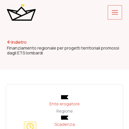
Vai
Main
al
contenuto
Menu
Indietro
Finanziamento regionale per progetti territoriali promossi
dagli ETS lombardi
Ente erogatore
Regione
Scadenza