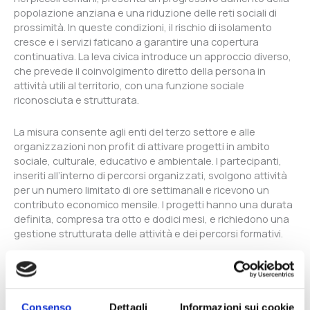
popolazione anziana e una riduzione delle reti sociali di
prossimità. In queste condizioni, il rischio di isolamento
cresce e i servizi faticano a garantire una copertura
continuativa. La leva civica introduce un approccio diverso,
che prevede il coinvolgimento diretto della persona in
attività utili al territorio, con una funzione sociale
riconosciuta e strutturata.
La misura consente agli enti del terzo settore e alle
organizzazioni non profit di attivare progetti in ambito
sociale, culturale, educativo e ambientale. I partecipanti,
inseriti all’interno di percorsi organizzati, svolgono attività
per un numero limitato di ore settimanali e ricevono un
contributo economico mensile. I progetti hanno una durata
definita, compresa tra otto e dodici mesi, e richiedono una
gestione strutturata delle attività e dei percorsi formativi.
Un elemento centrale riguarda la gestione territoriale
dell’iniziativa. La Regione ha definito i criteri generali,
mentre l’attivazione operativa è affidata alle Agenzie di
Consenso
Dettagli
Informazioni sui cookie
Tutela della Salute. Non è prevista una scadenza unica. I