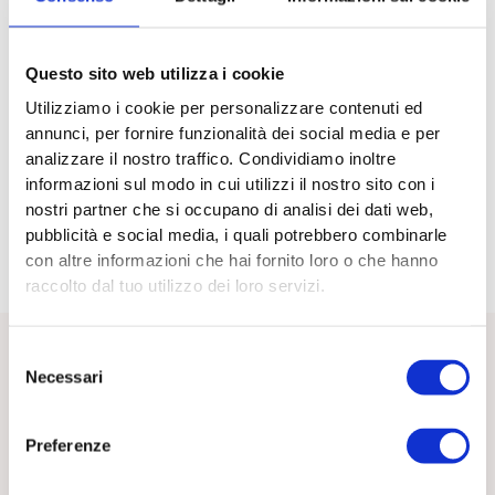
bandi verranno pubblicati a livello locale, con tempistiche
differenziate. Una fase di preparazione risulta quindi
necessaria per gli enti interessati.
Questo sito web utilizza i cookie
Utilizziamo i cookie per personalizzare contenuti ed
per chi è interessato
annunci, per fornire funzionalità dei social media e per
https://www.yellowboat.eu/bandi/leva-civica-lombarda-
analizzare il nostro traffico. Condividiamo inoltre
senior/
informazioni sul modo in cui utilizzi il nostro sito con i
nostri partner che si occupano di analisi dei dati web,
Regione Lombardia
pubblicità e social media, i quali potrebbero combinarle
con altre informazioni che hai fornito loro o che hanno
raccolto dal tuo utilizzo dei loro servizi.
Selezione
Necessari
del
Ultime dal blog
consenso
Preferenze