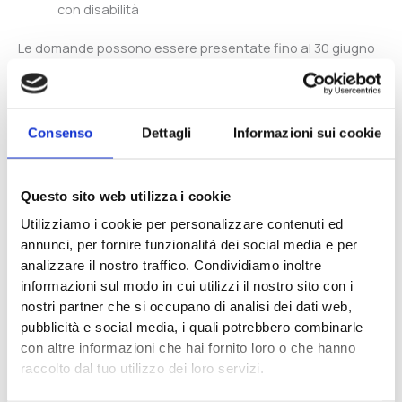
con disabilità
Le domande possono essere presentate fino al 30 giugno
2026, salvo esaurimento anticipato delle
risorse.Bando_ModelloLavoroInclusivo_in…
La procedura è uno sportello. Questo significa che le
Consenso
Dettagli
Informazioni sui cookie
domande vengono valutate in ordine di arrivo.
Il supporto di Yellow Boat
Questo sito web utilizza i cookie
Yellow Boat lavora da anni sui temi dell’inclusione sociale e
Utilizziamo i cookie per personalizzare contenuti ed
lavorativa.
annunci, per fornire funzionalità dei social media e per
analizzare il nostro traffico. Condividiamo inoltre
La cooperativa affianca imprese e organizzazioni nello
informazioni sul modo in cui utilizzi il nostro sito con i
sviluppo di progetti che migliorano l’accessibilità dei luoghi
nostri partner che si occupano di analisi dei dati web,
di lavoro e l’integrazione delle persone con disabilità.
pubblicità e social media, i quali potrebbero combinarle
con altre informazioni che hai fornito loro o che hanno
Nel caso di questo bando, Yellow Boat può supportare le
raccolto dal tuo utilizzo dei loro servizi.
aziende in diverse fasi: