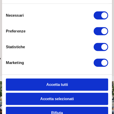
Selezione
Necessari
del
consenso
Preferenze
Cosa fare quando un anziano vive da solo e inizia a
isolarsi
15 Luglio 2026
Tutti
Statistiche
Marketing
Accetta tutti
Accetta selezionati
Trasformiamo le idee in progetti e i bisogni in opportunità.
Yellow Boat è il partner per Enti e Aziende che vogliono
generare impatto sociale reale.
Rifiuta