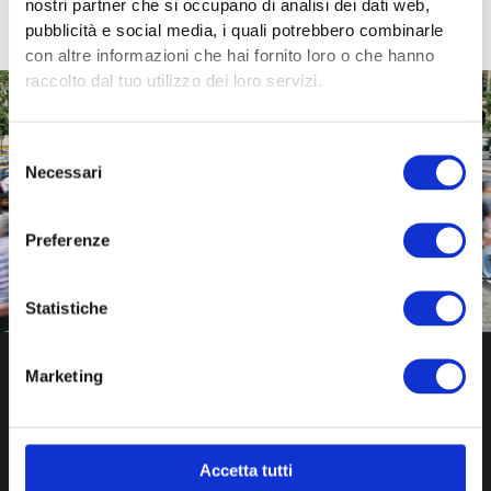
nostri partner che si occupano di analisi dei dati web,
pubblicità e social media, i quali potrebbero combinarle
con altre informazioni che hai fornito loro o che hanno
raccolto dal tuo utilizzo dei loro servizi.
Trasformiamo le idee in progetti e i bisogni in opportunità.
Selezione
Yellow Boat è il partner per Enti e Aziende che vogliono
Necessari
del
generare impatto sociale reale.
consenso
Collabora con noi
Preferenze
Statistiche
Marketing
Accetta tutti