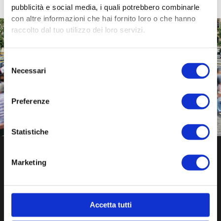
pubblicità e social media, i quali potrebbero combinarle
con altre informazioni che hai fornito loro o che hanno
raccolto dal tuo utilizzo dei loro servizi.
Trasformiamo le idee in progetti e i bisogni in opportunità.
Selezione
Yellow Boat è il partner per Enti e Aziende che vogliono
Necessari
del
generare impatto sociale reale.
consenso
Collabora con noi
Preferenze
Statistiche
Marketing
Accetta tutti