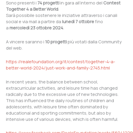
Sono presenti i
74 progetti
in gara all’interno del
Contest
Together 4 a Better World
.
Sarà possibile sostenere le iniziative attraverso i canali
social e via mail a partire da
lunedì 7 ottobre
fino
a
mercoledì 23 ottobre 2024
.
A vincere saranno i
10 progetti
più votati dalla Community
del web.
https://realefoundation.org/it/contest/together-4-a-
better-world-2024/just-work-and-family-2745.html
In recent years, the balance between school,
extracurricular activities, and leisure time has changed
radically due to the excessive use of new technologies.
This has influenced the daily routines of children and
adolescents, with leisure time often dominated by
educational and sporting commitments, but also by
intensive use of various devices, which is often harmful.
https://www.facebook.com/RealeFoundation/posts/5604122