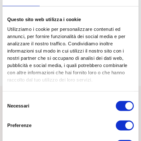
Proporre attività manuali nella vita dei bambini e degli
adolescenti non significa demonizzare la tecnologia, ma
piuttosto trovare un equilibrio. Alternare momenti di
Questo sito web utilizza i cookie
intrattenimento digitale a esperienze pratiche aiuta i
Utilizziamo i cookie per personalizzare contenuti ed
giovani a sviluppare competenze diverse e a scoprire nuovi
annunci, per fornire funzionalità dei social media e per
interessi. Alternative stimolanti incoraggiano a
analizzare il nostro traffico. Condividiamo inoltre
socializzare, esplorare il mondo reale e coltivare il proprio
informazioni sul modo in cui utilizzi il nostro sito con i
potenziale creativo, costruendo una base solida per il loro
nostri partner che si occupano di analisi dei dati web,
sviluppo futuro.I laboratori proseguono !!!!!
pubblicità e social media, i quali potrebbero combinarle
con altre informazioni che hai fornito loro o che hanno
raccolto dal tuo utilizzo dei loro servizi.
Selezione
Necessari
del
Ultime dal blog
consenso
Preferenze